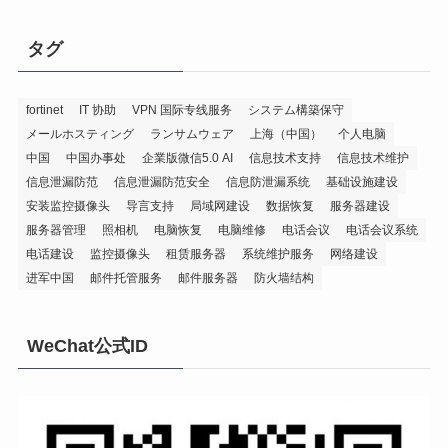
タグ
fortinet
IT 协助
VPN 国际专线服务
システム構築保守
メールホスティング
ランサムウェア
上海（中国）
个人电脑
中国
中国办事处
企業版微信5.0 AI
信息技术支持
信息技术维护
信息泄漏防范
信息泄漏防范安全
信息防泄漏系统
基础设施建设
安装监控摄像头
导言支持
局域网建设
数据恢复
服务器建设
服务器管理
照相机
电脑恢复
电脑维修
电话会议
电话会议系统
电话建设
监控摄像头
租赁服务器
系统维护服务
网络建设
进军中国
邮件托管服务
邮件服务器
防火墙结构
WeChat公式ID