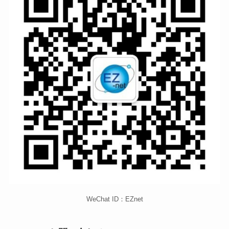
WeChat ID：EZnet