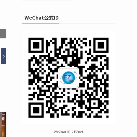
WeChat公式ID
WeChat ID：EZnet