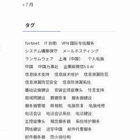
« 7 月
タグ
fortinet
IT 协助
VPN 国际专线服务
算
システム構築保守
メールホスティング
ランサムウェア
上海（中国）
个人电脑
中国
中国办事处
企業版微信5.0 AI
信息技术支持
信息技术维护
信息泄漏防范
信息泄漏防范安全
信息防泄漏系统
基础设施建设
安装监控摄像头
导言支持
局域网建设
数据恢复
服务器建设
服务器管理
照相机
电脑恢复
电脑维修
电话会议
电话会议系统
电话建设
监控摄像头
租赁服务器
系统维护服务
网络建设
进军中国
邮件托管服务
邮件服务器
防火墙结构