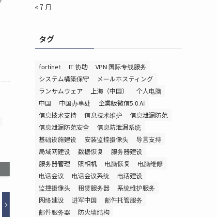
« 7 月
タグ
fortinet
IT 协助
VPN 国际专线服务
システム構築保守
メールホスティング
ランサムウェア
上海（中国）
个人电脑
中国
中国办事处
企業版微信5.0 AI
信息技术支持
信息技术维护
信息泄漏防范
信息泄漏防范安全
信息防泄漏系统
基础设施建设
安装监控摄像头
导言支持
局域网建设
数据恢复
服务器建设
服务器管理
照相机
电脑恢复
电脑维修
电话会议
电话会议系统
电话建设
监控摄像头
租赁服务器
系统维护服务
网络建设
进军中国
邮件托管服务
邮件服务器
防火墙结构