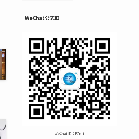
WeChat公式ID
WeChat ID：EZnet