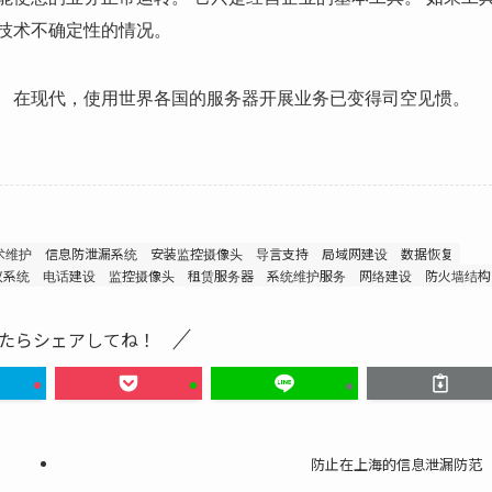
技术不确定性的情况。
。 在现代，使用世界各国的服务器开展业务已变得司空见惯。
术维护
信息防泄漏系统
安装监控摄像头
导言支持
局域网建设
数据恢复
议系统
电话建设
监控摄像头
租赁服务器
系统维护服务
网络建设
防火墙结构
たらシェアしてね！
防止在上海的信息泄漏防范