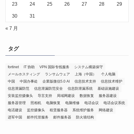
23
24
25
26
27
28
29
30
31
« 7 月
タグ
fortinet
IT 协助
VPN 国际专线服务
システム構築保守
メールホスティング
ランサムウェア
上海（中国）
个人电脑
中国
中国办事处
企業版微信5.0 AI
信息技术支持
信息技术维护
信息泄漏防范
信息泄漏防范安全
信息防泄漏系统
基础设施建设
安装监控摄像头
导言支持
局域网建设
数据恢复
服务器建设
服务器管理
照相机
电脑恢复
电脑维修
电话会议
电话会议系统
电话建设
监控摄像头
租赁服务器
系统维护服务
网络建设
进军中国
邮件托管服务
邮件服务器
防火墙结构