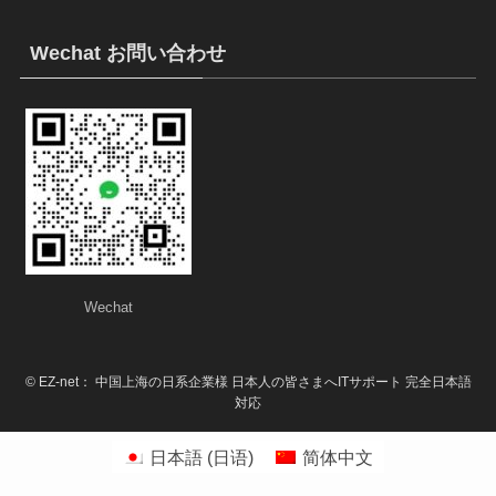
Wechat お問い合わせ
Wechat
©
EZ-net： 中国上海の日系企業様 日本人の皆さまへITサポート 完全日本語
対応
日本語
(
日语
)
简体中文