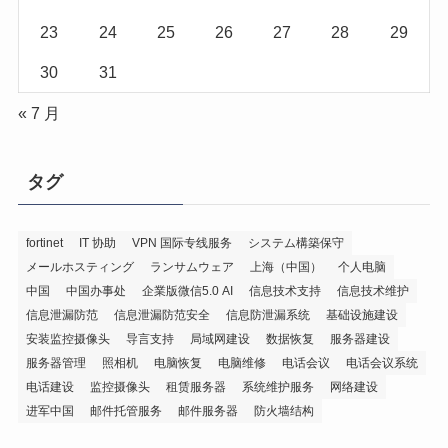
23
24
25
26
27
28
29
30
31
« 7 月
タグ
fortinet
IT 协助
VPN 国际专线服务
システム構築保守
メールホスティング
ランサムウェア
上海（中国）
个人电脑
中国
中国办事处
企業版微信5.0 AI
信息技术支持
信息技术维护
信息泄漏防范
信息泄漏防范安全
信息防泄漏系统
基础设施建设
安装监控摄像头
导言支持
局域网建设
数据恢复
服务器建设
服务器管理
照相机
电脑恢复
电脑维修
电话会议
电话会议系统
电话建设
监控摄像头
租赁服务器
系统维护服务
网络建设
进军中国
邮件托管服务
邮件服务器
防火墙结构