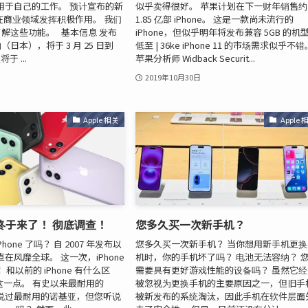
d 用于自己的工作。 预计宣布的新
似乎卖得很好。 苹果计划在下一财年销售约
o 将在商业领域发挥积极作用。 我们
1.85 亿部 iPhone。 这是一款尚未流行的
解这些功能。 基本信息 发布
iPhone，但似乎明年将发布兼容 5GB 的机
日本），将于 3 月 25 日到
低至 | 36ke iPhone 11 的市场需求似乎不错
于 ...
苹果分析师 Widback Securit...
2019年10月30日
Apple 相关
Apple 
11 终于来了！ 彻底调查！
您多久买一次新手机？
hone 了吗？ 自 2007 年发布以
您多久买一次新手机？ 当你想用新手机更换
一直在风靡全球。 这一次，iPhone
机时，你的手机坏了吗？ 电池无法容纳？ 
 和以前的 iPhone 有什么区
需要具有更好游戏性能的设备吗？ 虽然它经
这一点。 有史以来最耐用的
被忽视为更换手机的主要原因之一，但旧手
您听说过最耐用的诺基亚，但您听说
被新发布的系统淘汰，因此手机在软件层面