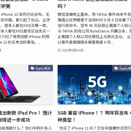
度评测
吗？
ess iPhone 12 系列已经发布。无
微信浪潮卷土重来，而 TikTok 事件尚未平
是在中国，都引起了热议。这次
美国总统特朗普于当地时间 8 月 6 日签署了
型，很多人都在纠结买哪一款，
项行政命令，宣布 45 天后禁止美国个人和
很多人都在纠结是否应该先买一
与 TikTok 的母公司 ByteDance 开展业务，
绍了使用旧款 iPhone 的用
止美国个人和公司在微信上与腾讯互动。 这
e 12 时应考虑的事项。...
以看作是美国国务卿蓬佩奥 8 月...
日
2020年8月14日
Apple 相关
Apple 
推出新款 iPad Pro！ 预计
5GB 兼容 iPhone！？ 明年将发布 
取得进一步成功
种类型！
ro 的规格是什么？ 你们中的许多人
你买了 iPhone 11 吗？它在中国爆炸式流