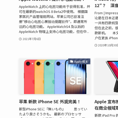
12″？ 深
AppleWatch 上的心电图功能终于获得批准，并
可在最新的watchOS 8 Beta2中使用。 根据国
From | Impr
家医药产品管理局网站，苹果公司已获准注
论是在日本还
册"移动心电图心房颤动提醒软件"，即通常所
一共有四款机
说的心电图功能。 AppleWatchS4 及以后的
但在此之前，
AppleWatch 物理上支持心电图功能，但在中...
款新机。 本文介
户在更换 iPhon
2021年7月6日
2020年10月30
Apple 相关
苹果 新款 iPhone SE 外观完美！
Apple 宣布
在商业领域
新型iPhone SEに『無いもの』 思ってい
たより良さそうかも。 最新のプロセッサ
新款 iPad P