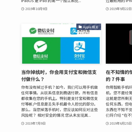
iPadOS 是 iPad 的第一个独立系统...
过最耐用的 iPho
2019年10月9日
2019年9月22日
Apple 相关
当你掉线时，你会用支付宝和微信支
在不知情的
付做什么？
的 7 件事
你有没有掉过手机？如今，我们可以用手机做
你用智能手机吗
任何事情。从联系信息到商店付款，所有信息
机，您不是经
都收集在您的手机上。特别是支付宝和微信支
这就是您所剩无
付等帐户信息是丢失手机最令人担忧的部分。
任何东西，但电
那么，当您掉落手机时，您应该如何应对这些
东西在不知不觉
风险呢？ 相对安全的情况 您从未发现其...
们将介绍 “在不
2019年7月9日
2019年6月25日