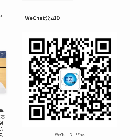
型。
WeChat公式ID
。
相关
手
您还
常
机
失
WeChat ID：EZnet