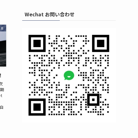
Wechat お問い合わせ
相关
！
首次
丝期
t
。
自