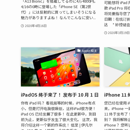
「A13 Bionic」を搭載してるのに4万4800円。
可能想将 iPa
4/16の0時に登場した「iPhone SE（第2世
款 iPad Pr
代）」には反射的に買ってしまいそうになる
将简要指导您了
魅力がありますよね！ なんでこんなに安い...
日期：在线订购（
达 * 妙控键盘将
2020年4月16日
2020年3月19日
Apple 相关
iPadOS 终于来了！ 发布于 10 月 1 日
iPhone 
你有 iPad 吗？ 看视频等的时候，iPhone有点
您已经在使用 iP
小，但是打开电脑很麻烦，这样iPad很方便！
来，iPhone 
iPad OS 已经发展了很多！ 在此更新中，到目
11 终于发布了！
前为止，更新似乎发生了很大变化。 这次，我
别？ 我将解释
将介绍这样一个新的作系统！ 低至 | 伊凡尔
iPhone？ 