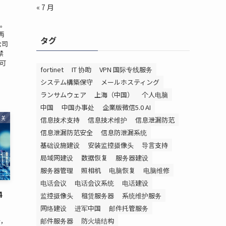
« 7 月
息。
两
タグ
公司
禁
可
fortinet
IT 协助
VPN 国际专线服务
システム構築保守
メールホスティング
ランサムウェア
上海（中国）
个人电脑
中国
中国办事处
企業版微信5.0 AI
相关
信息技术支持
信息技术维护
信息泄漏防范
信息泄漏防范安全
信息防泄漏系统
基础设施建设
安装监控摄像头
导言支持
局域网建设
数据恢复
服务器建设
服务器管理
照相机
电脑恢复
电脑维修
电话会议
电话会议系统
电话建设
4
监控摄像头
租赁服务器
系统维护服务
网络建设
进军中国
邮件托管服务
邮件服务器
防火墙结构
行，