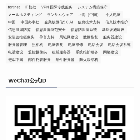
fortinet
IT 协助
VPN 国际专线服务
システム構築保守
メールホスティング
ランサムウェア
上海（中国）
个人电脑
中国
中国办事处
企業版微信5.0 AI
信息技术支持
信息技术维护
信息泄漏防范
信息泄漏防范安全
信息防泄漏系统
基础设施建设
安装监控摄像头
导言支持
局域网建设
数据恢复
服务器建设
服务器管理
照相机
电脑恢复
电脑维修
电话会议
电话会议系统
电话建设
监控摄像头
租赁服务器
系统维护服务
网络建设
进军中国
邮件托管服务
邮件服务器
防火墙结构
WeChat公式ID