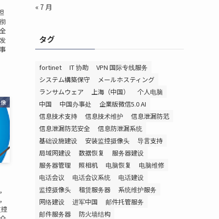
« 7 月
担
彻
全
タグ
发
事
fortinet
IT 协助
VPN 国际专线服务
システム構築保守
メールホスティング
ランサムウェア
上海（中国）
个人电脑
摄像
中国
中国办事处
企業版微信5.0 AI
信息技术支持
信息技术维护
信息泄漏防范
信息泄漏防范安全
信息防泄漏系统
基础设施建设
安装监控摄像头
导言支持
局域网建设
数据恢复
服务器建设
服务器管理
照相机
电脑恢复
电脑维修
！
电话会议
电话会议系统
电话建设
监控摄像头
租赁服务器
系统维护服务
，
说，
网络建设
进军中国
邮件托管服务
监控
邮件服务器
防火墙结构
介