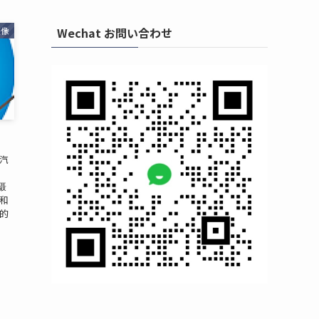
Wechat お問い合わせ
摄像
汽
，
慑
和
的