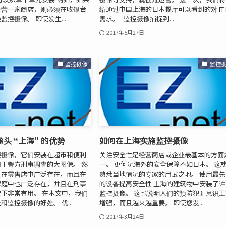
经营一家商店，则必须在收银台
绍通过中国上海的日本餐厅可以看到的对 IT
控摄像。 即使发生...
需求。 监控摄像捕捉到...
2017年5月27日
监控摄像
监控
头 “上海” 的优势
如何在上海实施监控摄像
控摄像，它们安装在超市和便利
关注安全性是经营商店或企业最基本的方面
于警方刑事调查的大图像。 然
一。 更何况海外的安全保障不如日本。 这
仅在零售店中广泛存在，而且在
熟悉当地情况的专家的用武之地。 使用最先
家庭中也广泛存在，并且在刑事
的设备提高安全性 上海的建筑物中安装了许
下非常有用。 在本文中，我们
监控摄像。 这也说明人们的预防犯罪意识正
监控摄像的好处。 优...
增强，而且越来越重要。 即使您发...
2017年3月24日