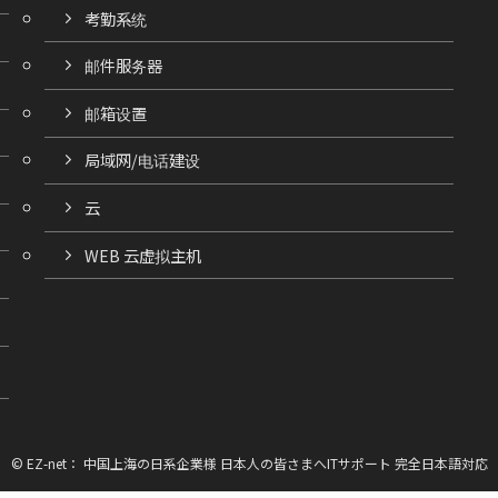
考勤系统
邮件服务器
邮箱设置
局域网/电话建设
云
WEB 云虚拟主机
©
EZ-net： 中国上海の日系企業様 日本人の皆さまへITサポート 完全日本語対応