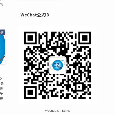
 的
WeChat公式ID
摄像
之
就是
进
多
在
WeChat ID：EZnet