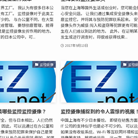
界工厂。 我认为有很多日本公
当您在上海等国外生活或创业时，您可能会
有工厂。 监控摄像对于此类工
心安全问题。 让我们通过集成安全摄像头来
少的。 与办公室不同，在大型
底监控它，并将其与预防犯罪联系起来。 安
难管理。 要想彻底管理，就得
摄像头作为威慑 闯入和盗窃等犯罪更有可能
就是监控摄像发挥作用的地方。
生在人们难以到达的地方。 此外，在证明某
的日本公司中，可...
发生或进行调查时，将很难获得线索...
2017年9月13日
监控摄像
监控
装哪些监控监控摄像？
监控摄像捕捉到的令人震惊的视频
安全，但与日本相比，人们仍然
中国上海有不少日本餐馆。 即使在销售方面
 因此，可以说通过在办公室和
IT 公司的支持似乎也是必不可少的。 可以
摄像来预防犯罪来保护自己是常
如果没有收银系统、Wi-Fi 等互联网环境和
可以从单个单元安装 例如，如果
摄像等支持，就很难运营。 这一次，我们将