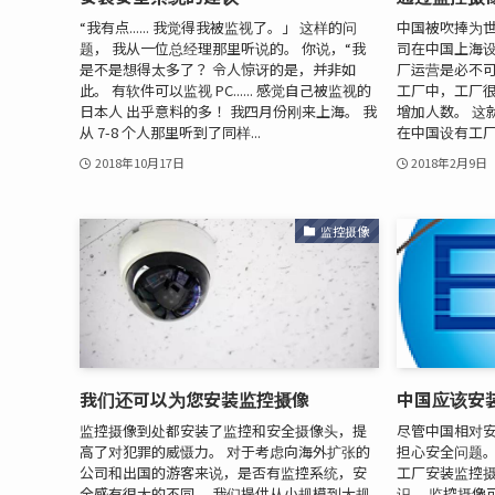
“我有点...... 我觉得我被监视了。」 这样的问
中国被吹捧为世
题， 我从一位总经理那里听说的。 你说，“我
司在中国上海设
是不是想得太多了？ 令人惊讶的是，并非如
厂运营是必不可
此。 有软件可以监视 PC...... 感觉自己被监视的
工厂中，工厂很
日本人 出乎意料的多！ 我四月份刚来上海。 我
增加人数。 这
从 7-8 个人那里听到了同样...
在中国设有工厂
2018年10月17日
2018年2月9日
监控摄像
我们还可以为您安装监控摄像
中国应该安
监控摄像到处都安装了监控和安全摄像头，提
尽管中国相对
高了对犯罪的威慑力。 对于考虑向海外扩张的
担心安全问题。
公司和出国的游客来说，是否有监控系统，安
工厂安装监控
全感有很大的不同。 我们提供从小规模到大规
识。 监控摄像